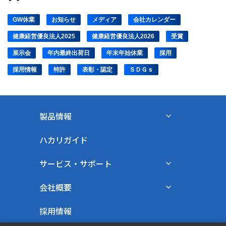
GW休業
お知らせ
メディア
会社カレンダー
健康経営優良法人2025
健康経営優良法人2026
受賞
展示会
年内最終出荷日
年末年始休業
採用
採用情報
特許
表彰・認定
ＳＤＧｓ
製品情報
ハカリガイド
サービス・サポート
会社概要
採用情報