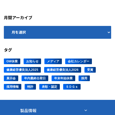
月間アーカイブ
タグ
GW休業
お知らせ
メディア
会社カレンダー
健康経営優良法人2025
健康経営優良法人2026
受賞
展示会
年内最終出荷日
年末年始休業
採用
採用情報
特許
表彰・認定
ＳＤＧｓ
製品情報