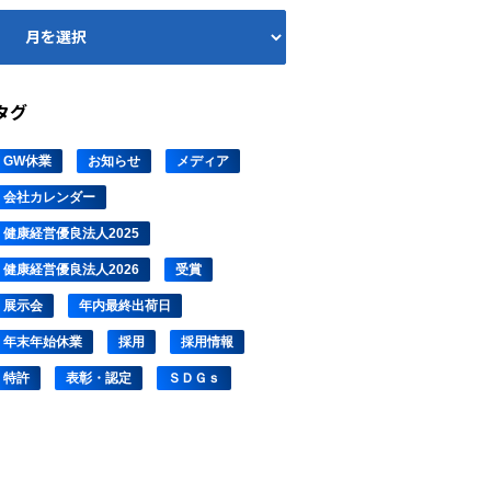
タグ
GW休業
お知らせ
メディア
会社カレンダー
健康経営優良法人2025
健康経営優良法人2026
受賞
展示会
年内最終出荷日
年末年始休業
採用
採用情報
特許
表彰・認定
ＳＤＧｓ