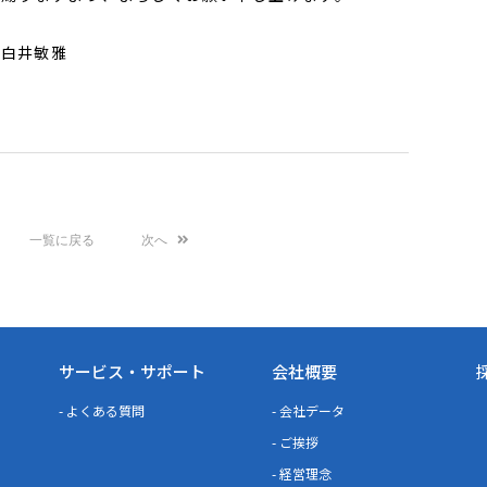
 白井敏雅
一覧に戻る
次へ
サービス・サポート
会社概要
- よくある質問
- 会社データ
- ご挨拶
- 経営理念